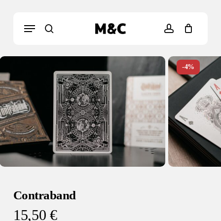
Skip
to
Menu
Cart
Close
main
Cart
search
account
Búsqueda
content
de
productos
-4%
Contraband
15,50
€