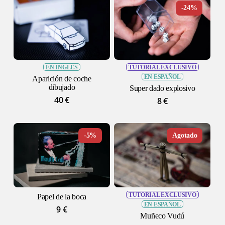
-24%
EN INGLÉS
TUTORIAL EXCLUSIVO
EN ESPAÑOL
Aparición de coche
dibujado
Super dado explosivo
40
€
8
€
-5%
TUTORIAL EXCLUSIVO
Papel de la boca
EN ESPAÑOL
9
€
Muñeco Vudú