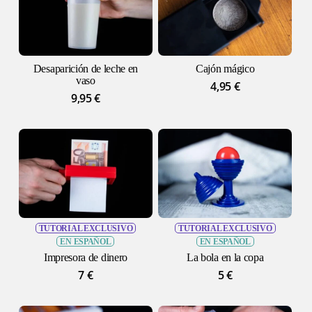
Desaparición de leche en
Cajón mágico
vaso
4,95
€
9,95
€
TUTORIAL EXCLUSIVO
TUTORIAL EXCLUSIVO
EN ESPAÑOL
EN ESPAÑOL
Impresora de dinero
La bola en la copa
7
€
5
€