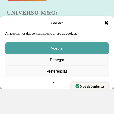
UNIVERSO M&C:
Cookies
Escuela
Club
Al aceptar, nos das consentimiento al uso de cookies.
Blog
Comunidad
Aceptar
Curso Gratis
Subtotal:
0
€
Denegar
PRODUCTOS:
Preferencias
FINALIZAR
VER CARRITO
COMPRA
Trucos de magia
Barajas de Cartas
Sitio de Confianza
Accesorios y recambios
Verificado por:
Trustindex
Kits de magia
Libros en Español