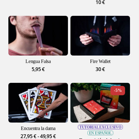
10
€
No hay productos en el carrito.
GO TO SHOP
Lengua Falsa
Fire Wallet
5,95
€
30
€
-5%
TUTORIAL EXCLUSIVO
Encuentra la dama
EN ESPAÑOL
Rango
27,95
€
-
49,95
€