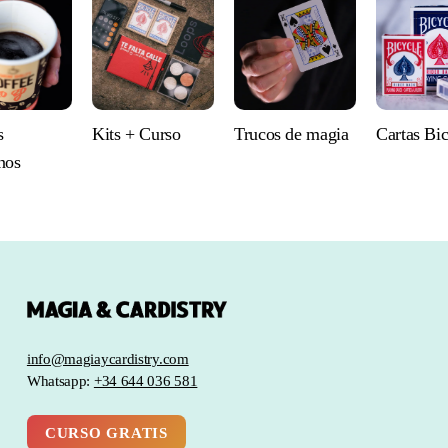
s
Kits + Curso
Trucos de magia
Cartas Bi
nos
info@magiaycardistry.com
Whatsapp:
+34 644 036 581
CURSO GRATIS