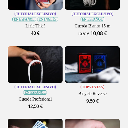
TUTORIAL EXCLUSIVO
TUTORIAL EXCLUSIVO
EN ESPAÑOL
EN INGLÉS
EN ESPAÑOL
Little Thief
Cuerda Blanca 15 m
El
10,08
€
El
40
€
10,50
€
precio
precio
original
actual
era:
es:
10,50 €.
10,08 €.
TUTORIAL EXCLUSIVO
TOP VENTAS
EN ESPAÑOL
Bicycle Reverse
Cuerda Profesional
9,50
€
12,50
€