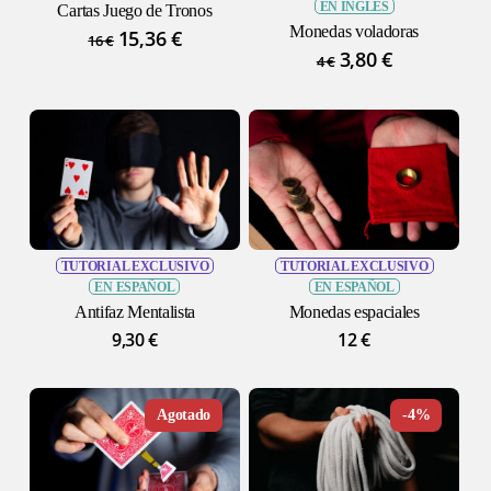
EN INGLÉS
Cartas Juego de Tronos
Monedas voladoras
El
15,36
€
El
16
€
El
3,80
€
El
precio
precio
4
€
precio
precio
original
actual
original
actual
era:
es:
era:
es:
16 €.
15,36 €.
4 €.
3,80 €.
TUTORIAL EXCLUSIVO
TUTORIAL EXCLUSIVO
EN ESPAÑOL
EN ESPAÑOL
Antifaz Mentalista
Monedas espaciales
9,30
€
12
€
-25%
-4%