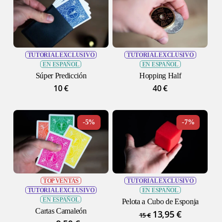
No hay productos en el carrito.
TUTORIAL EXCLUSIVO
TUTORIAL EXCLUSIVO
EN ESPAÑOL
EN ESPAÑOL
GO TO SHOP
Súper Predicción
Hopping Half
10
€
40
€
-5%
-7%
TOP VENTAS
TUTORIAL EXCLUSIVO
TUTORIAL EXCLUSIVO
EN ESPAÑOL
EN ESPAÑOL
Pelota a Cubo de Esponja
Cartas Camaleón
El
13,95
€
El
15
€