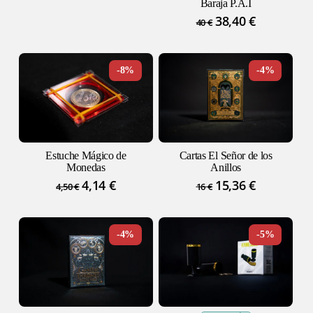
Baraja P.A.I
El
38,40
€
El
40
€
precio
precio
original
actual
era:
es:
-8%
-4%
40 €.
38,40 €.
Estuche Mágico de
Cartas El Señor de los
Monedas
Anillos
El
4,14
€
El
El
15,36
€
El
4,50
€
16
€
precio
precio
precio
precio
original
actual
original
actual
era:
es:
era:
es:
-4%
-5%
4,50 €.
4,14 €.
16 €.
15,36 €.