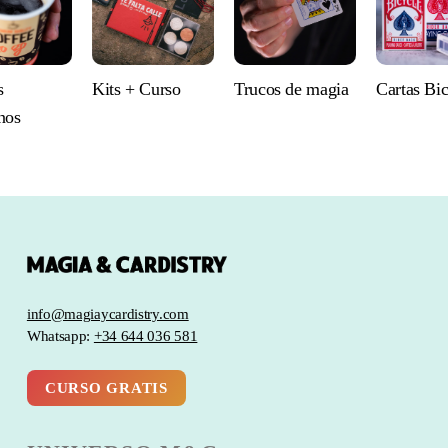
s
Kits + Curso
Trucos de magia
Cartas Bi
nos
info@magiaycardistry.com
Whatsapp:
+34 644 036 581
CURSO GRATIS