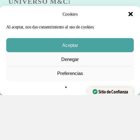
UNIVERSO M&C:
Cookies
Escuela
Club
Al aceptar, nos das consentimiento al uso de cookies.
Blog
Comunidad
Aceptar
Curso Gratis
Subtotal:
0
€
Denegar
PRODUCTOS:
Preferencias
FINALIZAR
VER CARRITO
COMPRA
Trucos de magia
Barajas de Cartas
Sitio de Confianza
Accesorios y recambios
Verificado por:
Trustindex
Kits de magia
Libros en Español
DESTACADO: