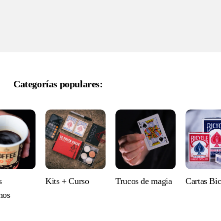
Categorías populares:
s
Kits + Curso
Trucos de magia
Cartas Bi
nos