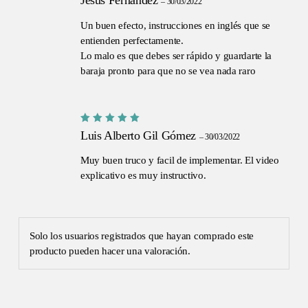
Jesus Fernández
–
30/03/2022
con
3
de
5
Un buen efecto, instrucciones en inglés que se
GO TO SHOP
entienden perfectamente.
Lo malo es que debes ser rápido y guardarte la
baraja pronto para que no se vea nada raro
Valorado
Luis Alberto Gil Gómez
–
30/03/2022
con
5
de
5
Muy buen truco y facil de implementar. El video
explicativo es muy instructivo.
Solo los usuarios registrados que hayan comprado este
producto pueden hacer una valoración.