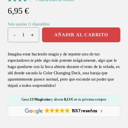
Valorado
5
6,95
€
con
4.20
de
5 en
base a
Solo quedan 11 disponibles
valoraciones
de
clientes
AÑADIR AL CARRITO
Imagina estar haciendo magia y de repente uno de tus
espectadores te pide algo más potente mágicamente, algo que le
haga quedarse con la boca abierta durante el resto de la velada, es
ahí donde sacarás la Color Changing Deck, una baraja que
aparentemente parece normal, pero que esconde un poder que
dejará a todos sorprendidos!
Gana
13
Magicoins
y ahorra
0,13
€
en tu próxima compra.
1557 reseñas