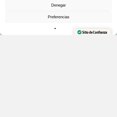
Subtotal:
0
€
Denegar
PRODUCTOS:
Preferencias
FINALIZAR
VER CARRITO
COMPRA
Trucos de magia
Barajas de Cartas
Sitio de Confianza
Accesorios y recambios
Verificado por:
Trustindex
Kits de magia
Libros en Español
DESTACADO:
Contacto
Mis cursos
Mis tutoriales
Productos
Newsletter