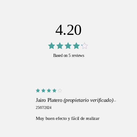
4.20
Valorado
Based on 5 reviews
con
de
4.20
5
Valorado
Jairo Platero
(propietario verificado)
con
4
–
de 5
25/07/2024
Muy buen efecto y fácil de realizar