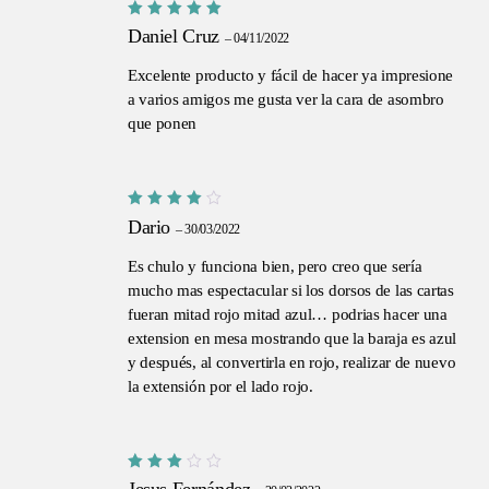
Valorado
Daniel Cruz
–
04/11/2022
con
5
de
5
Excelente producto y fácil de hacer ya impresione
a varios amigos me gusta ver la cara de asombro
que ponen
Valorado
Dario
–
30/03/2022
con
4
de 5
Es chulo y funciona bien, pero creo que sería
mucho mas espectacular si los dorsos de las cartas
fueran mitad rojo mitad azul… podrias hacer una
extension en mesa mostrando que la baraja es azul
y después, al convertirla en rojo, realizar de nuevo
la extensión por el lado rojo.
No hay productos en el carrito.
Valorado