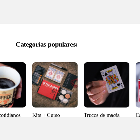
Categorías populares:
cotidianos
Kits + Curso
Trucos de magia
C