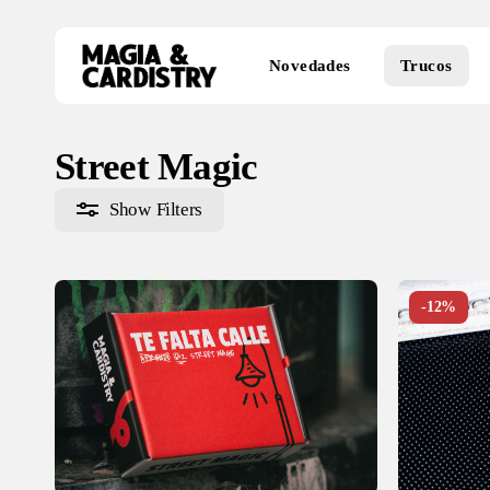
Skip
to
Novedades
Trucos
main
Búsqueda
content
de
productos
Street Magic
Show
Filters
-12%