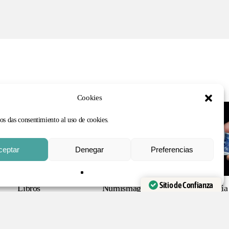
Cookies
nos das consentimiento al uso de cookies.
0
€
ceptar
Denegar
Preferencias
 CARRITO
FINALIZAR COMPRA
Sitio de Confianza
Libros
Numismagia
Cartomagia
Verificado por:
Trustindex