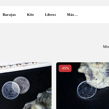
Cart
Barajas
Kits
Libros
Más…
Mos
-15%