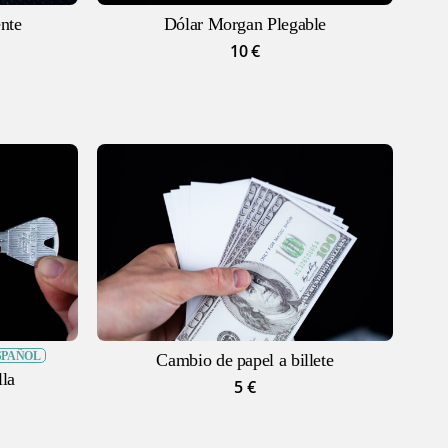
nte
Dólar Morgan Plegable
10
€
ecio
tual
,71 €.
SPAÑOL
Cambio de papel a billete
lla
5
€