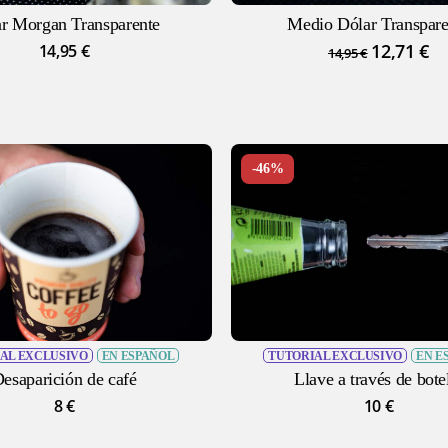
r Morgan Transparente
Medio Dólar Transpare
El
12,71
€
El
14,95
€
14,95
€
precio
pr
original
ac
era:
es:
14,95 €.
12
-46%
AL EXCLUSIVO
EN ESPAÑOL
TUTORIAL EXCLUSIVO
EN E
esaparición de café
Llave a través de bote
8
€
10
€