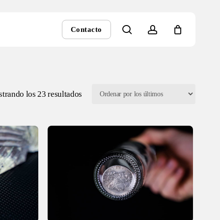
Close
search
account
Contacto
Cart
Ordenado
trando los 23 resultados
por
los
últimos