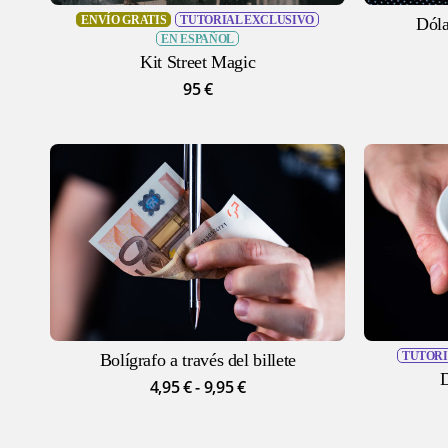
ENVÍO GRATIS
TUTORIAL EXCLUSIVO
Dóla
EN ESPAÑOL
Kit Street Magic
95
€
TUTORI
Bolígrafo a través del billete
D
Este
Rango
4,95
€
-
9,95
€
de
producto
precios:
tiene