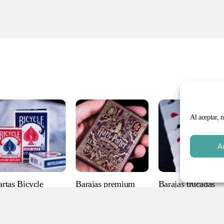
Al aceptar, 
Subtotal:
A
VER
artas Bicycle
Barajas premium
Barajas trucadas