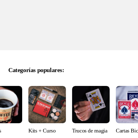
Categorías populares:
s
Kits + Curso
Trucos de magia
Cartas Bi