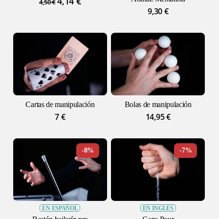
El
4,14
€
El
4,50
€
precio
precio
9,30
€
original
actual
era:
es:
4,50 €.
4,14 €.
Cartas de manipulación
Bolas de manipulación
7
€
14,95
€
-8%
-7%
EN ESPAÑOL
EN INGLÉS