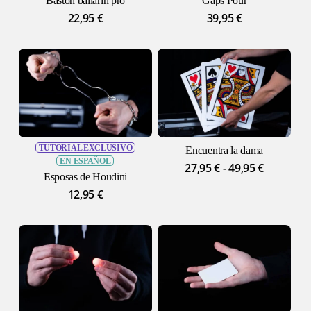
Bastón bailarín pro
Gaps Pour
22,95
€
39,95
€
TUTORIAL EXCLUSIVO
Encuentra la dama
EN ESPAÑOL
Rango
27,95
€
-
49,95
€
Esposas de Houdini
de
12,95
€
precios:
desde
27,95 €
hasta
49,95 €