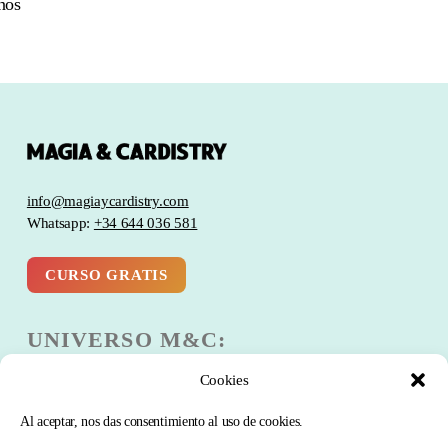
nos
info@magiaycardistry.com
Whatsapp:
+34 644 036 581
CURSO GRATIS
UNIVERSO M&C:
Cookies
Escuela
Club
Al aceptar, nos das consentimiento al uso de cookies.
Blog