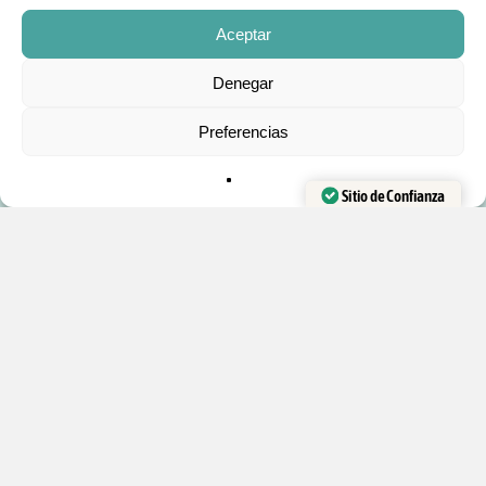
Comunidad
Aceptar
Curso Gratis
Subtotal:
0
€
Denegar
PRODUCTOS:
Preferencias
FINALIZAR
VER CARRITO
COMPRA
Trucos de magia
Barajas de Cartas
Sitio de Confianza
Accesorios y recambios
Verificado por:
Trustindex
Kits de magia
Libros en Español
DESTACADO:
Contacto
Mis cursos
Mis tutoriales
Productos