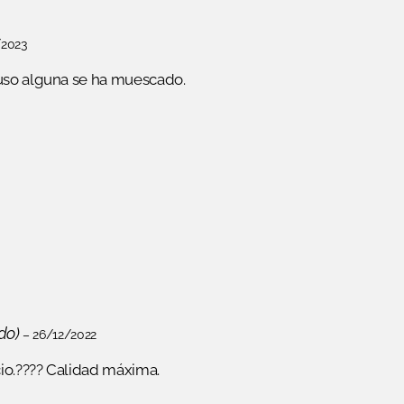
/2023
 uso alguna se ha muescado.
do)
–
26/12/2022
 hay productos en el carrito.
io.???? Calidad máxima.
GO TO SHOP