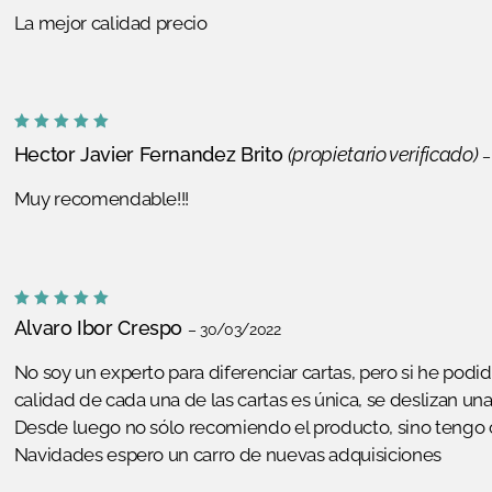
La mejor calidad precio
Valorado
Hector Javier Fernandez Brito
(propietario verificado)
–
con
5
de
5
Muy recomendable!!!
Valorado
Alvaro Ibor Crespo
–
30/03/2022
con
5
de
5
No soy un experto para diferenciar cartas, pero si he podid
calidad de cada una de las cartas es única, se deslizan un
Desde luego no sólo recomiendo el producto, sino tengo
Navidades espero un carro de nuevas adquisiciones