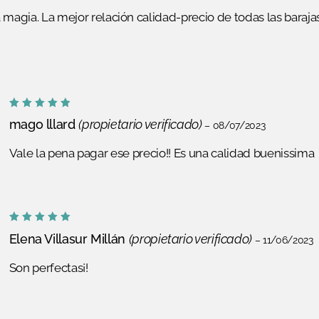
 magia. La mejor relación calidad-precio de todas las barajas
Valorado
mago lllard
(propietario verificado)
–
08/07/2023
con
5
de
5
Vale la pena pagar ese precio!! Es una calidad buenissima
Valorado
Elena Villasur Millán
(propietario verificado)
–
11/06/2023
con
5
de
5
Son perfectas¡!