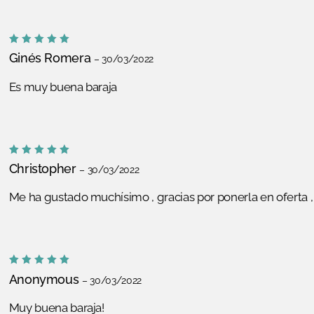
Valorado
Ginés Romera
–
30/03/2022
con
5
de
5
Es muy buena baraja
Valorado
Christopher
–
30/03/2022
con
5
de
5
Me ha gustado muchísimo , gracias por ponerla en oferta 
Valorado
Anonymous
–
30/03/2022
con
5
de
5
Muy buena baraja!