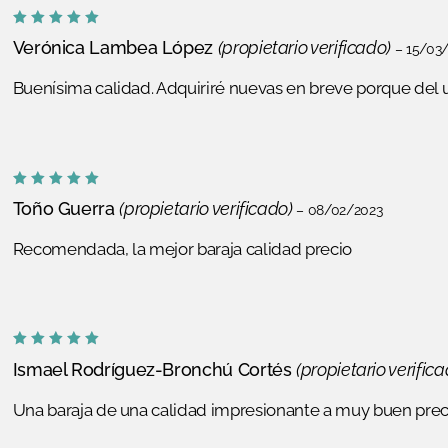
Valorado
Verónica Lambea López
(propietario verificado)
–
15/03
con
5
de
5
Buenísima calidad. Adquiriré nuevas en breve porque del
Valorado
Toño Guerra
(propietario verificado)
–
08/02/2023
con
5
de
5
Recomendada, la mejor baraja calidad precio
Valorado
Ismael Rodríguez-Bronchú Cortés
(propietario verifica
con
5
de
No
5
Una baraja de una calidad impresionante a muy buen prec