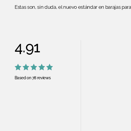
Estas son, sin duda, el nuevo estándar en barajas para
4.91
Valorado
Based on 78 reviews
con
4.91
de 5