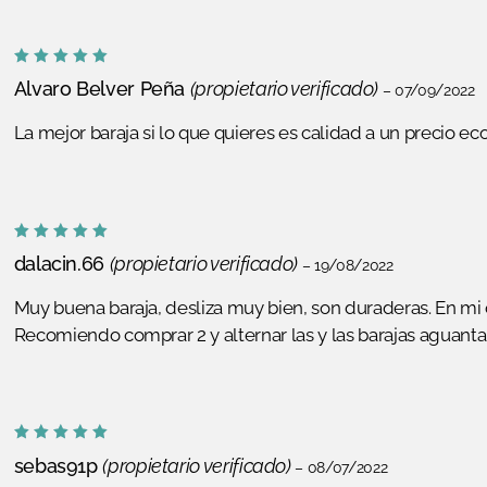
Valorado
Alvaro Belver Peña
(propietario verificado)
–
07/09/2022
con
5
de
5
La mejor baraja si lo que quieres es calidad a un precio e
Valorado
dalacin.66
(propietario verificado)
–
19/08/2022
con
5
de
5
Muy buena baraja, desliza muy bien, son duraderas. En mi 
Recomiendo comprar 2 y alternar las y las barajas aguant
Valorado
sebas91p
(propietario verificado)
–
08/07/2022
con
5
de
5