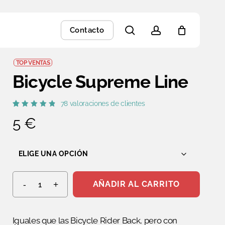
Close
search
account
Contacto
Cart
TOP VENTAS
Bicycle Supreme Line
78
valoraciones de clientes
Valorado
78
5
€
con
4.91
de 5 en
base a
valoraciones
de
clientes
AÑADIR AL CARRITO
Iguales que las Bicycle Rider Back, pero con