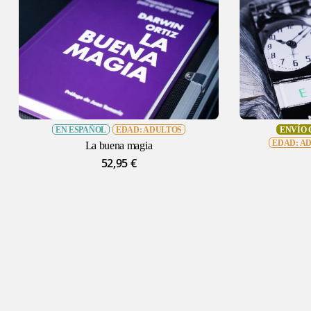
EN ESPAÑOL
EDAD: ADULTOS
ENVÍO 
EDAD: A
La buena magia
52,95
€