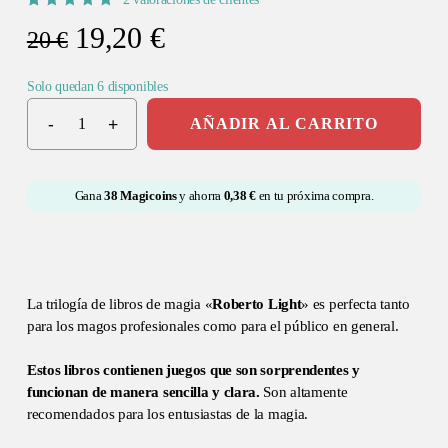
Valorado
2
El
El
19,20
€
con
5.00
20
€
de 5 en
precio
precio
base a
valoraciones
de
Solo quedan 6 disponibles
original
actual
clientes
era:
es:
AÑADIR AL CARRITO
20 €.
19,20 €.
Gana
38
Magicoins
y ahorra
0,38
€
en tu próxima compra.
La trilogía de libros de magia «
Roberto Light
» es perfecta tanto
para los magos profesionales como para el público en general.
Estos libros contienen juegos que son sorprendentes y
funcionan de manera sencilla y clara.
Son altamente
recomendados para los entusiastas de la magia.