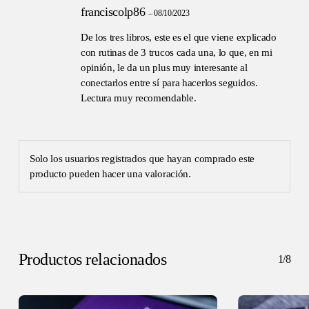
Valorado
franciscolp86
–
08/10/2023
con
5
de
5
De los tres libros, este es el que viene explicado
con rutinas de 3 trucos cada una, lo que, en mi
opinión, le da un plus muy interesante al
conectarlos entre sí para hacerlos seguidos.
Lectura muy recomendable.
No hay productos en el carrito.
GO TO SHOP
Solo los usuarios registrados que hayan comprado este
producto pueden hacer una valoración.
Productos relacionados
1/8