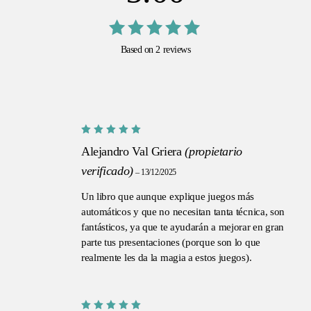
Valorado
Based on 2 reviews
con
5.00
de 5
Valorado
Alejandro Val Griera
(propietario
con
5
de
5
verificado)
–
13/12/2025
Un libro que aunque explique juegos más
automáticos y que no necesitan tanta técnica, son
fantásticos, ya que te ayudarán a mejorar en gran
parte tus presentaciones (porque son lo que
realmente les da la magia a estos juegos).