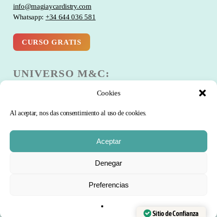
info@magiaycardistry.com
Whatsapp:
+34 644 036 581
CURSO GRATIS
UNIVERSO M&C:
Cookies
Escuela
Club
Al aceptar, nos das consentimiento al uso de cookies.
Blog
Comunidad
Aceptar
Curso Gratis
Subtotal:
0
€
Denegar
PRODUCTOS:
Preferencias
FINALIZAR
VER CARRITO
COMPRA
Trucos de magia
Barajas de Cartas
Sitio de Confianza