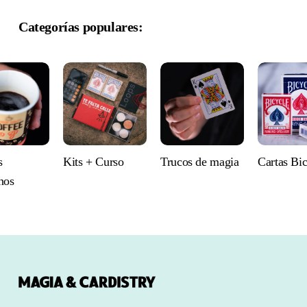
Categorías populares:
s
Kits + Curso
Trucos de magia
Cartas Bi
nos