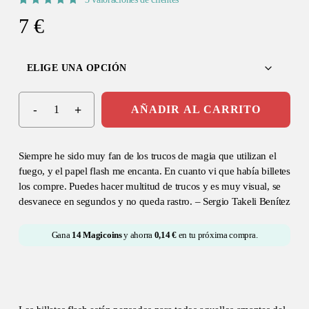
Valorado
3
7
€
con
5.00
de 5 en
base a
valoraciones
de
clientes
AÑADIR AL CARRITO
Siempre he sido muy fan de los trucos de magia que utilizan el
fuego, y el papel flash me encanta. En cuanto vi que había billetes
los compre. Puedes hacer multitud de trucos y es muy visual, se
desvanece en segundos y no queda rastro. – Sergio Takeli Benítez
Gana
14
Magicoins
y ahorra
0,14
€
en tu próxima compra.