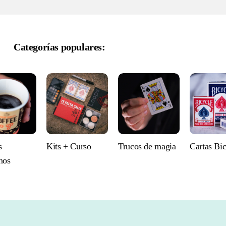
Categorías populares:
s
Kits + Curso
Trucos de magia
Cartas Bi
nos