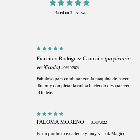
Valorado
Based on 3 reviews
con
5.00
de 5
Valorado
Francisco Rodriguez Caamaño
(propietario
con
5
de
5
verificado)
–
06/10/2024
Fabuloso para combinar con la maquina de hacer
dinero y completar la rutina haciendo desaparecer
el billete.
Valorado
PALOMA MORENO .
–
30/03/2022
con
5
de
5
Es un producto excelente y muy visual. Magico!