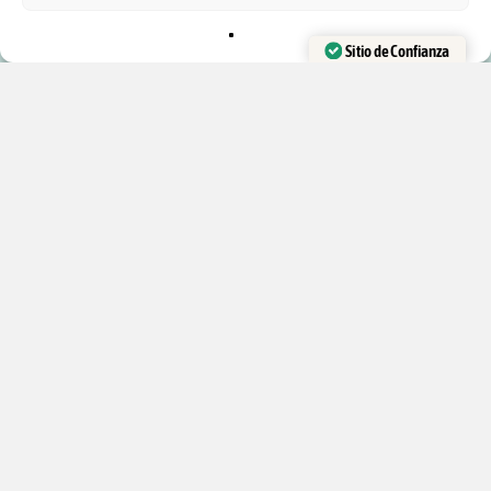
Trucos de magia
Barajas de Cartas
Sitio de Confianza
Accesorios y recambios
Verificado por:
Trustindex
Kits de magia
Libros en Español
DESTACADO:
Contacto
Mis cursos
Mis tutoriales
Productos
Newsletter
© Tienda Magia&Cardistry |
Páginas legales