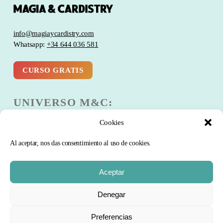
info@magiaycardistry.com
Whatsapp:
+34 644 036 581
CURSO GRATIS
UNIVERSO M&C:
Cookies
Escuela
Club
Al aceptar, nos das consentimiento al uso de cookies.
Blog
Comunidad
Aceptar
Curso Gratis
Subtotal:
0
€
Denegar
PRODUCTOS:
Preferencias
FINALIZAR
VER CARRITO
COMPRA