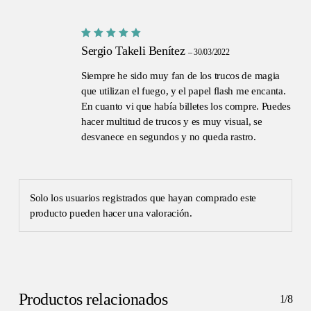
Valorado
Sergio Takeli Benítez
–
30/03/2022
con
5
de
5
Siempre he sido muy fan de los trucos de magia
que utilizan el fuego, y el papel flash me encanta.
En cuanto vi que había billetes los compre. Puedes
No hay productos en el carrito.
hacer multitud de trucos y es muy visual, se
desvanece en segundos y no queda rastro.
GO TO SHOP
Solo los usuarios registrados que hayan comprado este
producto pueden hacer una valoración.
Productos relacionados
1/8