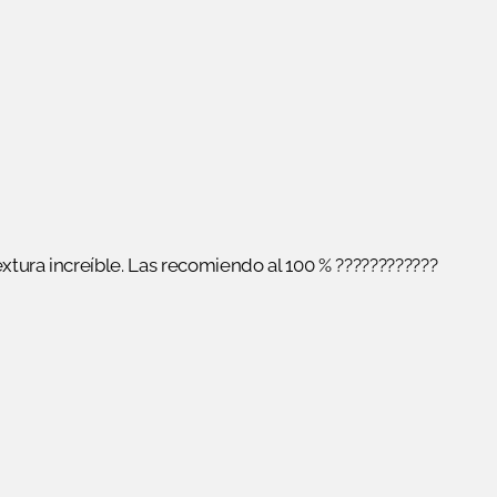
xtura increíble. Las recomiendo al 100 % ????????????
 hay productos en el carrito.
GO TO SHOP