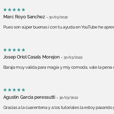
Valorado
Marc Royo Sanchez
–
30/03/2022
con
5
de
5
Pues son súper buenas i con tu ayuda en YouTube he apr
Valorado
Josep Oriol Casals Morejon
–
30/03/2022
con
5
de
5
Baraja muy valida para magia y miy comoda, vale la pena
Valorado
Agustin Garcia peressutti
–
30/03/2022
con
5
de
5
Gracias a la cuarentena y a los tutoriales la estoy pasando