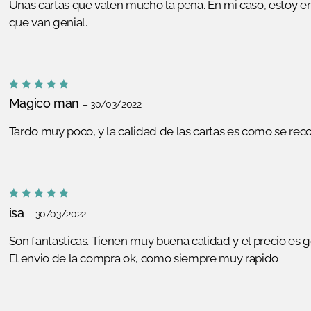
Unas cartas que valen mucho la pena. En mi caso, estoy 
que van genial.
Valorado
Magico man
–
30/03/2022
con
5
de
5
Tardo muy poco, y la calidad de las cartas es como se re
Valorado
isa
–
30/03/2022
con
5
de
5
Son fantasticas. Tienen muy buena calidad y el precio es g
El envio de la compra ok, como siempre muy rapido