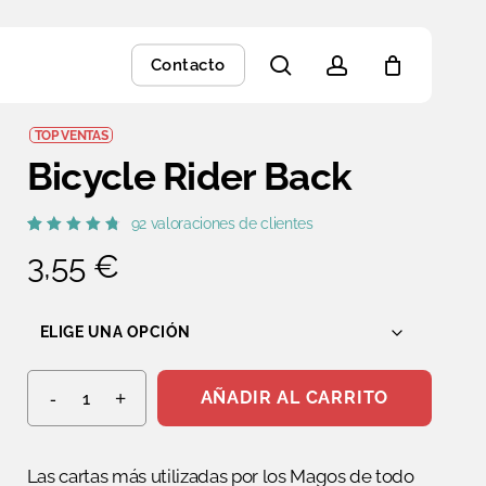
Close
search
account
Contacto
Cart
TOP VENTAS
Bicycle Rider Back
92
valoraciones de clientes
Valorado
92
3,55
€
con
4.85
de
5 en
base a
valoraciones
de
clientes
AÑADIR AL CARRITO
Las cartas más utilizadas por los Magos de todo