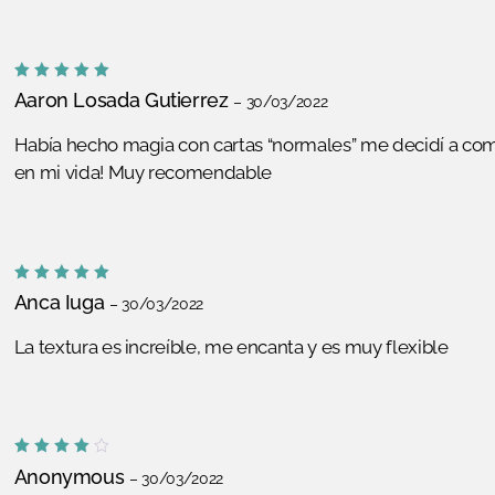
Valorado
Aaron Losada Gutierrez
–
30/03/2022
con
5
de
5
Había hecho magia con cartas “normales” me decidí a com
en mi vida! Muy recomendable
Valorado
Anca Iuga
–
30/03/2022
con
5
de
5
La textura es increíble, me encanta y es muy flexible
Valorado
Anonymous
–
30/03/2022
con
4