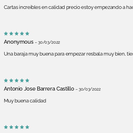
de 5
Cartas increíbles en calidad precio estoy empezando a ha
Valorado
Anonymous
–
30/03/2022
con
5
de
5
Una baraja muy buena para empezar resbala muy bien, ti
Valorado
Antonio Jose Barrera Castillo
–
30/03/2022
con
5
de
5
Muy buena calidad
Valorado