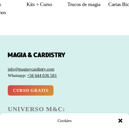
s
Kits + Curso
Trucos de magia
Cartas Bi
nos
info@magiaycardistry.com
Whatsapp:
+34 644 036 581
CURSO GRATIS
UNIVERSO M&C:
Cookies
Escuela