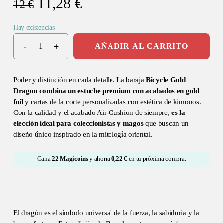
El
El
11,28
€
12
€
precio
precio
Hay existencias
original
actual
era:
es:
AÑADIR AL CARRITO
12 €.
11,28 €.
Poder y distinción en cada detalle. La baraja
Bicycle Gold
Dragon combina un estuche premium con acabados en gold
foil
y cartas de la corte personalizadas con estética de kimonos.
Con la calidad y el acabado Air-Cushion de siempre,
es la
elección ideal para coleccionistas y magos
que buscan un
diseño único inspirado en la mitología oriental.
Gana
22
Magicoins
y ahorra
0,22
€
en tu próxima compra.
El dragón es el símbolo universal de la fuerza, la sabiduría y la