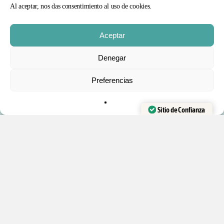
Club
Al aceptar, nos das consentimiento al uso de cookies.
Blog
Comunidad
Aceptar
Curso Gratis
Subtotal:
0
€
Denegar
PRODUCTOS:
Preferencias
FINALIZAR
VER CARRITO
COMPRA
Trucos de magia
Barajas de Cartas
Sitio de Confianza
Accesorios y recambios
Verificado por:
Trustindex
Kits de magia
Libros en Español
DESTACADO:
Contacto
Mis cursos