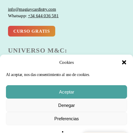
info@magiaycardistry.com
Whatsapp:
+34 644 036 581
CURSO GRATIS
UNIVERSO M&C:
Cookies
Escuela
Club
Al aceptar, nos das consentimiento al uso de cookies.
Blog
Comunidad
Aceptar
Curso Gratis
Subtotal:
0
€
Denegar
PRODUCTOS:
Preferencias
FINALIZAR
VER CARRITO
COMPRA
Trucos de magia