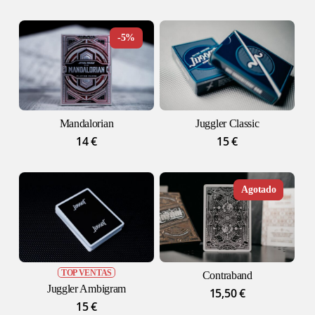
-5%
Mandalorian
Juggler Classic
14
€
15
€
-4%
TOP VENTAS
Contraband
Juggler Ambigram
15,50
€
15
€