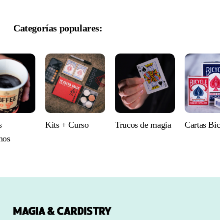
Categorías populares:
s
Kits + Curso
Trucos de magia
Cartas Bi
nos