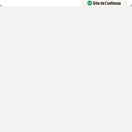
Barajas de Cartas
Sitio de Confianza
Accesorios y recambios
Verificado por:
Trustindex
Kits de magia
Libros en Español
DESTACADO:
Contacto
Mis cursos
Mis tutoriales
Productos
Newsletter
© Tienda Magia&Cardistry |
Páginas legales
facebook
youtube
instagram
telegram
whatsapp
tiktok
trustpilot
email