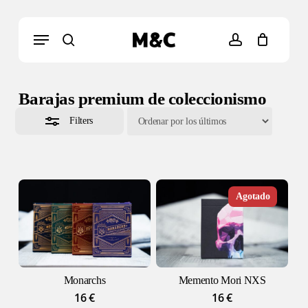
Skip
to
Close
Menu
Cart
Close
main
Cart
Filters
search
account
Búsqueda
content
de
productos
Barajas premium de coleccionismo
Filters
Monarchs
Memento Mori NXS
16
€
16
€