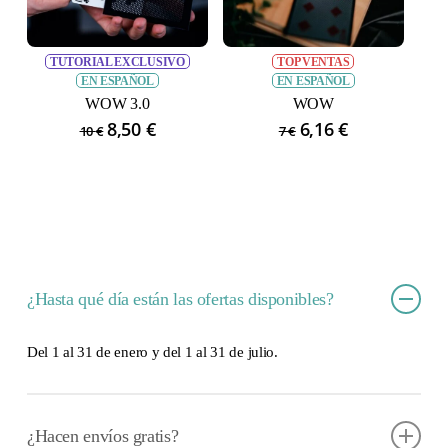
TUTORIAL EXCLUSIVO
TOP VENTAS
EN ESPAÑOL
EN ESPAÑOL
WOW 3.0
WOW
El
8,50
€
El
El
6,16
€
El
10
€
7
€
precio
precio
precio
precio
original
actual
original
actual
era:
es:
era:
es:
10 €.
8,50 €.
7 €.
6,16 €.
¿Hasta qué día están las ofertas disponibles?
Del 1 al 31 de enero y del 1 al 31 de julio.
¿Hacen envíos gratis?