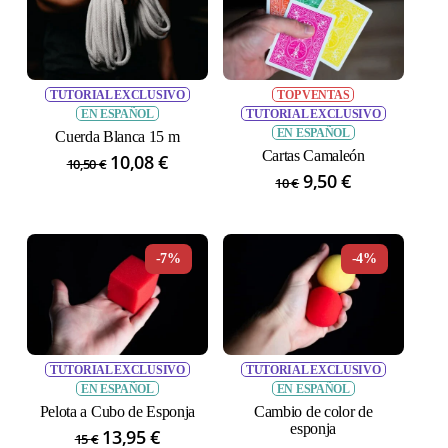
TUTORIAL EXCLUSIVO
TOP VENTAS
EN ESPAÑOL
TUTORIAL EXCLUSIVO
EN ESPAÑOL
Cuerda Blanca 15 m
Cartas Camaleón
El
10,08
€
El
10,50
€
El
9,50
€
El
precio
precio
10
€
precio
precio
original
actual
original
actual
era:
es:
era:
es:
10,50 €.
10,08 €.
-7%
-4%
10 €.
9,50 €.
TUTORIAL EXCLUSIVO
TUTORIAL EXCLUSIVO
EN ESPAÑOL
EN ESPAÑOL
Pelota a Cubo de Esponja
Cambio de color de
esponja
El
13,95
€
El
15
€