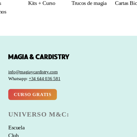
s
Kits + Curso
Trucos de magia
Cartas Bi
nos
info@magiaycardistry.com
Whatsapp:
+34 644 036 581
CURSO GRATIS
UNIVERSO M&C:
Escuela
Club