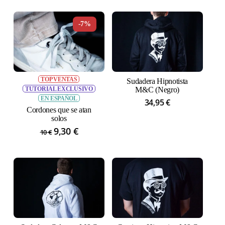
original
actual
era:
es:
-7%
5 €.
4,70 €.
TOP VENTAS
Sudadera Hipnotista
TUTORIAL EXCLUSIVO
M&C (Negro)
EN ESPAÑOL
34,95
€
Cordones que se atan
solos
El
9,30
€
El
10
€
precio
precio
original
actual
era:
es:
10 €.
9,30 €.