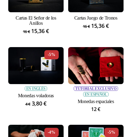
Cartas El Señor de los
Cartas Juego de Tronos
Anillos
El
15,36
€
El
16
€
El
15,36
€
El
16
€
precio
precio
precio
precio
original
actual
original
actual
era:
es:
era:
es:
16 €.
15,36 €.
-5%
16 €.
15,36 €.
EN INGLÉS
TUTORIAL EXCLUSIVO
EN ESPAÑOL
Monedas voladoras
Monedas espaciales
El
3,80
€
El
4
€
12
€
precio
precio
original
actual
era:
es:
4 €.
3,80 €.
-4%
-5%