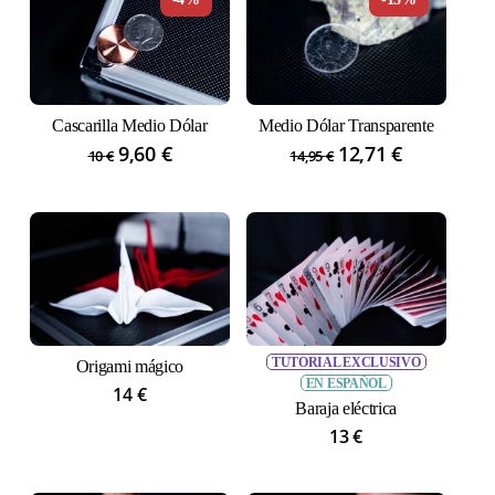
9,95 €.
6,27 €.
Cascarilla Medio Dólar
Medio Dólar Transparente
El
9,60
€
El
El
12,71
€
El
10
€
14,95
€
precio
precio
precio
precio
original
actual
original
actual
era:
es:
era:
es:
10 €.
9,60 €.
14,95 €.
12,71 €.
TUTORIAL EXCLUSIVO
Origami mágico
EN ESPAÑOL
14
€
Baraja eléctrica
13
€