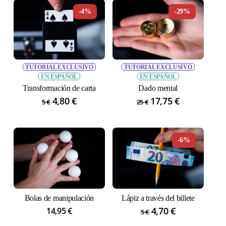
-4%
-29%
No hay productos en el carrito.
TUTORIAL EXCLUSIVO
TUTORIAL EXCLUSIVO
GO TO SHOP
EN ESPAÑOL
EN ESPAÑOL
Transformación de carta
Dado mental
El
4,80
€
El
El
17,75
€
El
5
€
25
€
precio
precio
precio
precio
original
actual
original
actual
era:
es:
era:
es:
-6%
5 €.
4,80 €.
25 €.
17,75 €.
Bolas de manipulación
Lápiz a través del billete
El
4,70
€
El
14,95
€
5
€
precio
precio