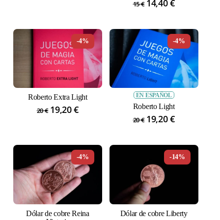
El
14,40
€
El
precio
precio
15
€
precio
precio
original
actual
original
actual
era:
es:
era:
es:
15 €.
13,95 €.
-4%
-4%
15 €.
14,40 €.
EN ESPAÑOL
Roberto Extra Light
Roberto Light
El
19,20
€
El
20
€
El
19,20
€
El
precio
precio
20
€
precio
precio
original
actual
original
actual
era:
es:
era:
es:
20 €.
19,20 €.
-4%
-14%
20 €.
19,20 €.
Dólar de cobre Reina
Dólar de cobre Liberty