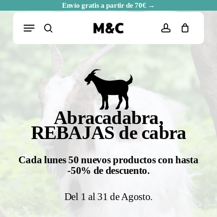
Skip
Envío gratis a partir de 70€ →
to
Menu
Cart
Close
main
Cart
search
account
Búsqueda
content
de
productos
Abracadabra,
REBAJAS de cabra
Cada lunes 50 nuevos productos con hasta
-50% de descuento.
Del 1 al 31 de Agosto.