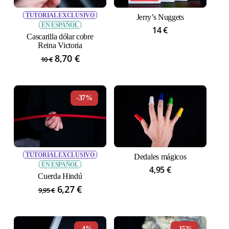
TUTORIAL EXCLUSIVO
Jerry’s Nuggets
EN ESPAÑOL
14
€
Cascarilla dólar cobre
Reina Victoria
El
8,70
€
El
10
€
precio
precio
original
actual
era:
es:
-37%
10 €.
8,70 €.
TUTORIAL EXCLUSIVO
Dedales mágicos
EN ESPAÑOL
4,95
€
Cuerda Hindú
El
6,27
€
El
9,95
€
precio
precio
original
actual
era:
es:
-4%
-15%