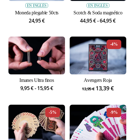
EN INGLÉS
EN INGLÉS
Moneda plegable 50cts
Scotch & Soda magnético
Rango
24,95
€
44,95
€
-
64,95
€
de
precios:
desde
-4%
44,95 €
hasta
64,95 €
Imanes Ultra finos
Avengers Roja
Rango
El
13,39
€
El
9,95
€
-
15,95
€
13,95
€
de
precio
precio
precios:
original
actual
desde
era:
es:
-5%
-9%
9,95 €
13,95 €.
13,39 €.
hasta
15,95 €