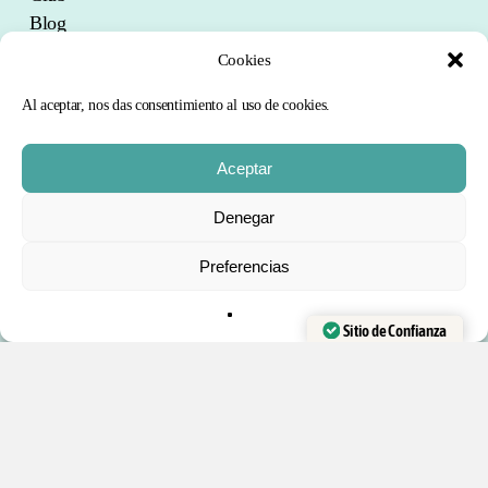
Blog
Comunidad
Cookies
Curso Gratis
Al aceptar, nos das consentimiento al uso de cookies.
PRODUCTOS:
Aceptar
Trucos de magia
Subtotal:
0
€
Denegar
Barajas de Cartas
Accesorios y recambios
Preferencias
FINALIZAR
VER CARRITO
COMPRA
Kits de magia
Libros en Español
Sitio de Confianza
Verificado por:
Trustindex
DESTACADO:
Contacto
Mis cursos